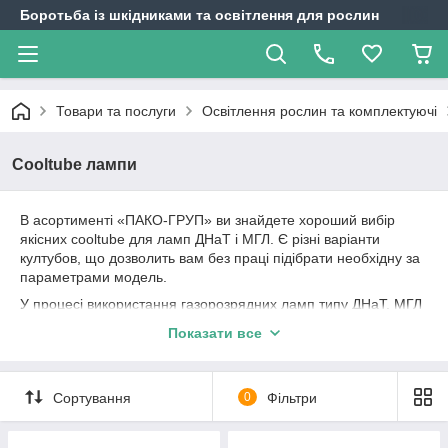
Боротьба із шкідниками та освітлення для рослин
Товари та послуги
Освітлення рослин та комплектуючі
Cooltube лампи
В асортименті «ПАКО-ГРУП» ви знайдете хороший вибір
якісних cooltube для ламп ДНаТ і МГЛ. Є різні варіанти
култубов, що дозволить вам без праці підібрати необхідну за
параметрами модель.
У процесі використання газорозрядних ламп типу ДНаТ, МГЛ
для рослин, часто виникають проблеми з перегрівом. Це
Показати все
пов'язано з тим, що лампи нагріваються в процесі роботи,
що негативно впливає на стан різних частин рослин. Саме
необхідність дотримуватися серйозне відстань і призводить
Сортування
0
Фільтри
до зайвих витрат простору в оранжереях, зимових садах і
парниках. Проблема вирішується з допомогою інноваційного
пристосування — cooltube.