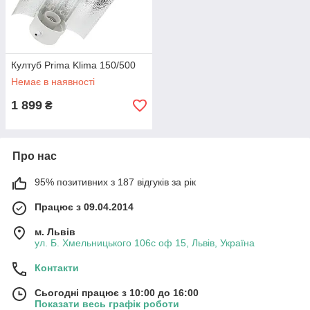
• скоротити відстань між джерелом світла і рослиною до
мінімуму;
• підвищити рівень і якість освітленості;
• з користю використати вільний простір.
Култуб Prima Klima 150/500
При цьому, жодне з ваших рослин не постраждає від
Немає в наявності
перегріву.
1 899
₴
Култубы для ламп ДНаТ, МГЛ
Про нас
Щоб домогтися максимально ефективного використання
95% позитивних з 187 відгуків за рік
простору в місцях вирощування рослин, пропонуємо сучасні
cooltube для ламп ДНаТ і МГЛ. Товар має європейську якість і
Працює з 09.04.2014
відрізняється підвищеною надійність. Придбання
охолоджувача ламп для рослин є вигідною інвестицією у ваш
м. Львів
бізнес.
ул. Б. Хмельницького 106с оф 15, Львів, Україна
Наші спеціалісти дадуть відповіді на всі питання, а збір та
Контакти
відправка замовлення по всій території України відбувається
максимально оперативно.
Сьогодні працює з 10:00 до 16:00
Замовляйте cooltube лампи для рослин недорого.
Показати весь графік роботи