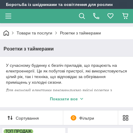
Боротьба із шкідниками та освітлення для рослин
Товари та послуги
Розетки з таймерами
Розетки з таймерами
У сучасному будинку є безліч приладів, що працюють на
електроенергії. Це як побутові пристрої, які використовуються
цілий рік, так і техніка, що відповідає за обігрівання
приміщень у холодні сезони.
Для економії електрики рекомендуємо якісні розетки з
таймерами. Це просте та геніальне пристосування допоможе
Показати все
вам оптимально налаштувати роботу обладнання. У
наявності є як механічні, так і електричні вироби високої
якості.
Сортування
0
Фільтри
Механічні та електронні таймери для
ТОП ПРОДАЖ