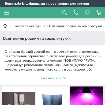
Боротьба із шкідниками та освітлення для рослин
Товари та послуги
Освітлення рослин та комплектуючі
Освітлення рослин та комплектуючі
Отримати багатий урожай ранніх овочів у теплиці неможливо
без створення сприятливого світлового режиму для рослин. У
цьому вам готова допомогти компанія ТОВ «ПАКО ГРУП»,
що реалізує різноманітні світильники, лампи, відбивачі та
комплектуючі для повноцінного світла в оранжереях або
теплицях.
Показати все
Лампи та світильники для рослин
Вирощування овочів і перших ягід у теплиці вимагає