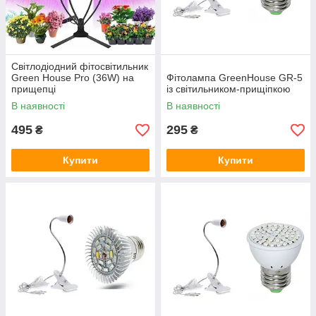
Світлодіодний фітосвітильник
Green House Pro (36W) на
Фітолампа GreenHouse GR-5
прищепці
із світильником-прищіпкою
В наявності
В наявності
495
295
₴
₴
Купити
Купити