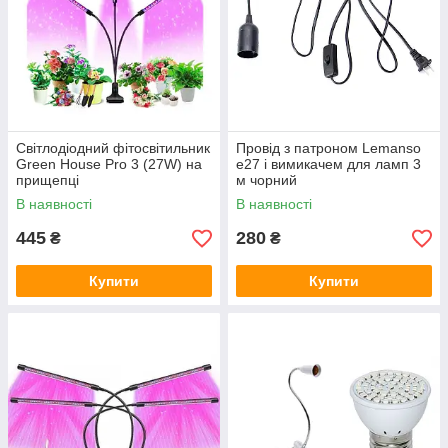
Світлодіодний фітосвітильник
Провід з патроном Lemanso
Green House Pro 3 (27W) на
е27 і вимикачем для ламп 3
прищепці
м чорний
В наявності
В наявності
445
280
₴
₴
Купити
Купити