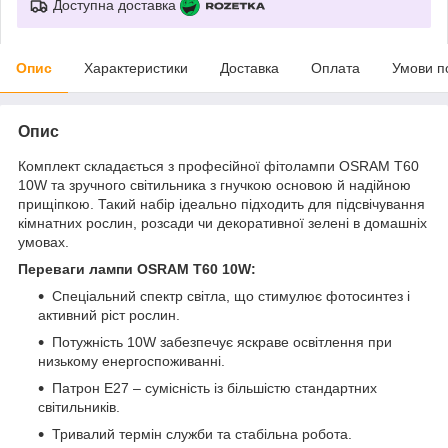
Доступна доставка
Опис
Характеристики
Доставка
Оплата
Умови п
Опис
Комплект складається з професійної фітолампи OSRAM T60
10W та зручного світильника з гнучкою основою й надійною
прищіпкою. Такий набір ідеально підходить для підсвічування
кімнатних рослин, розсади чи декоративної зелені в домашніх
умовах.
Переваги лампи OSRAM T60 10W:
Спеціальний спектр світла, що стимулює фотосинтез і
активний ріст рослин.
Потужність 10W забезпечує яскраве освітлення при
низькому енергоспоживанні.
Патрон E27 – сумісність із більшістю стандартних
світильників.
Тривалий термін служби та стабільна робота.