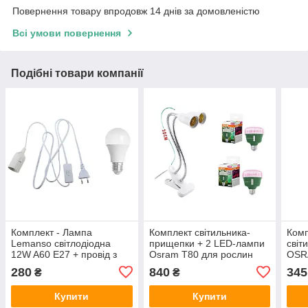
Повернення товару впродовж 14 днів за домовленістю
Всі умови повернення
Подібні товари компанії
Комплект - Лампа
Комплект світильника-
Комп
Lemanso світлодіодна
прищепки + 2 LED-лампи
світ
12W A60 E27 + провід з
Osram T80 для рослин
OSR
цоколем Е27
280
840
345
₴
₴
Купити
Купити