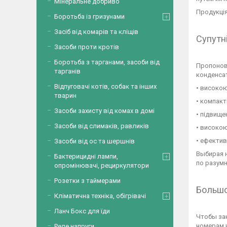
Мінеральне добриво
Продукція
Боротьба із гризунами
Засіб від комарів та кліщів
Супутн
Засоби проти кротів
Боротьба з тарганами, засоби від
Пропонова
тарганів
конденсат
Відпуговачі котів, собак та інших
• високою
тварин
• компакт
Засоби захисту від комах в домі
• підвище
Засоби від слимаків, равликів
• високою
• ефектив
Засоби від ос та шершнів
Выбирая 
Бактерицидні лампи,
по разум
опромінювачі, рециркулятори
Розетки з таймерами
Большо
Кліматична техніка, обігрівачі
Ланч Бокс для їди
Чтобы за
номерам 
Реле напруги