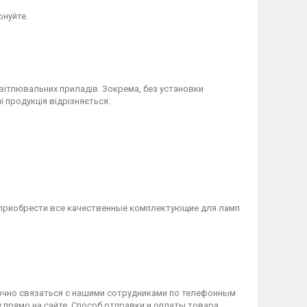
онуйте.
вітлювальних приладів. Зокрема, без установки
 продукція відрізняється:
 приобрести все качественные комплектующие для ламп
очно связаться с нашими сотрудниками по телефонным
 прямо на сайте. Способ отправки и оплаты товара