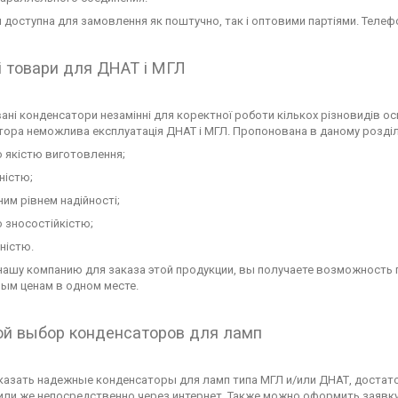
 доступна для замовлення як поштучно, так і оптовими партіями. Телеф
і товари для ДНАТ і МГЛ
ні конденсатори незамінні для коректної роботи кількох різновидів ос
ора неможлива експлуатація ДНАТ і МГЛ. Пропонована в даному розділі
 якістю виготовлення;
ністю;
ним рівнем надійності;
 зносостійкістю;
ністю.
нашу компанию для заказа этой продукции, вы получаете возможность
ным ценам в одном месте.
й выбор конденсаторов для ламп
казать надежные конденсаторы для ламп типа МГЛ и/или ДНАТ, достат
или же непосредственно через интернет. Также можно оформить заявку