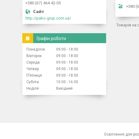
+380 (67) 464-42-05
+380 (6
http://pako-grup.com.ua/
Графік роботи
Понеділок
09:00
18:00
Вівторок
09:00
18:00
Середа
09:00
18:00
Четвер
09:00
18:00
Пʼятниця
09:00
18:00
Субота
10:00
16:00
Неділя
Вихідний