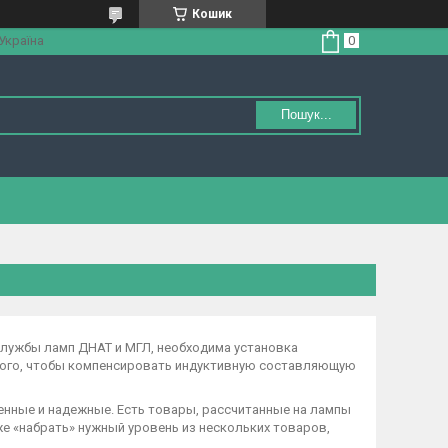
Кошик
 Україна
Пошук...
службы ламп ДНАТ и МГЛ, необходима установка
 того, чтобы компенсировать индуктивную составляющую
енные и надежные. Есть товары, рассчитанные на лампы
е «набрать» нужный уровень из нескольких товаров,