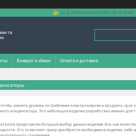
ул. Б. Хмельницького 106с оф 15, Львів,
ами та
ин
акты
Возврат и обмен
Оплата и доставка
денсаторы
, чтобы снизить уровень потребления электроэнергии и продлить срок 
нного конденсатора. Это небольшое изделие разработано именно для
каталоге представлен большой выбор данных изделий. Все они качеств
щности. Это позволяет сразу приобрести необходимое изделие, либо ж
параллельного соединения.