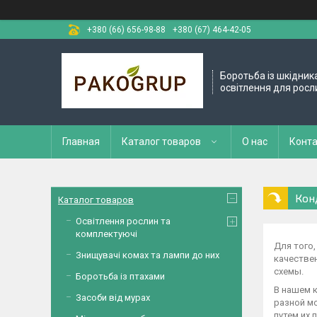
+380 (66) 656-98-88
+380 (67) 464-42-05
Боротьба із шкідник
освітлення для росл
Главная
Каталог товаров
О нас
Конт
Кон
Каталог товаров
Освітлення рослин та
комплектуючі
Для того
Знищувачі комах та лампи до них
качестве
схемы.
Боротьба із птахами
В нашем 
Засоби від мурах
разной мо
путем их 