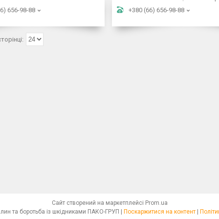
6) 656-98-88
+380 (66) 656-98-88
Сайт створений на маркетплейсі
Prom.ua
Освітлення для рослин та боротьба із шкідниками ПАКО-ГРУП |
Поскаржитися на контент
|
Політи