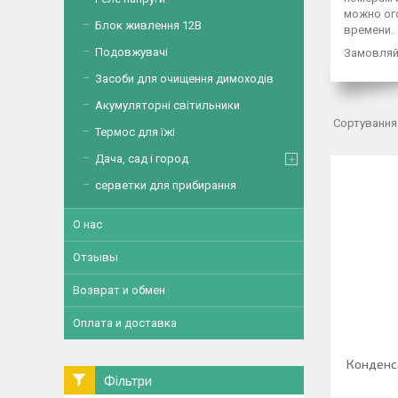
можно ого
Блок живлення 12В
времени.
Подовжувачі
Замовляйт
Засоби для очищення димоходів
Акумуляторні світильники
Термос для їжі
Дача, сад і город
серветки для прибирання
О нас
Отзывы
Возврат и обмен
Оплата и доставка
Конденс
Фільтри