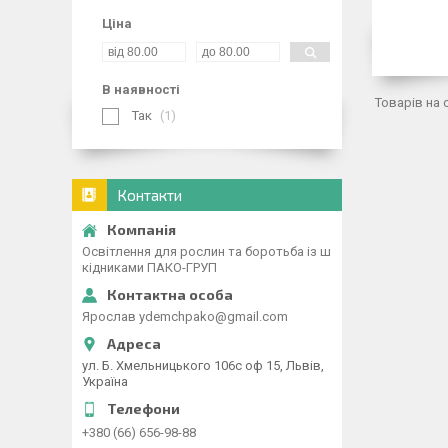
Ціна
В наявності
Так
1
Контакти
Освітлення для рослин та боротьба із ш
кідниками ПАКО-ГРУП
Ярослав ydemchpako@gmail.com
ул. Б. Хмельницького 106с оф 15, Львів,
Україна
+380 (66) 656-98-88