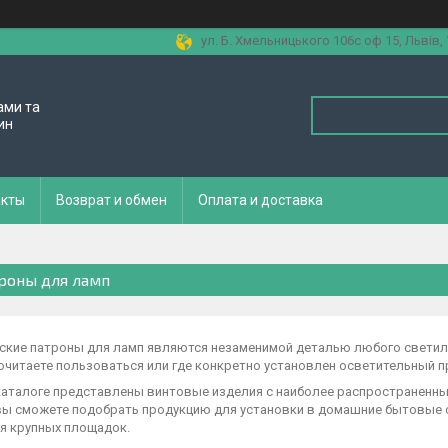
ул. Б. Хмельницького 106с оф 15, Львів,
ами та
ин
акты
Возврат и обмен
Оплата и доставка
роны для ламп
ские патроны для ламп являются незаменимой деталью любого светиль
читаете пользоваться или где конкретно установлен осветительный пр
аталоге представлены винтовые изделия с наиболее распространенными
вы сможете подобрать продукцию для установки в домашние бытовые с
я крупных площадок.