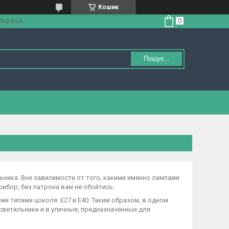
Кошик
 Україна
Пошук...
ника. Вне зависимости от того, какими именно лампами
ибор, без патрона вам не обойтись.
 типами цоколя: Е27 и Е40. Таким образом, в одном
ветильники и в уличные, предназначенные для