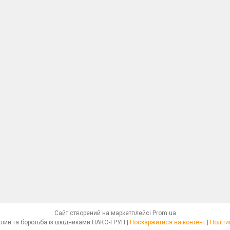
Сайт створений на маркетплейсі
Prom.ua
Освітлення для рослин та боротьба із шкідниками ПАКО-ГРУП |
Поскаржитися на контент
|
Політи