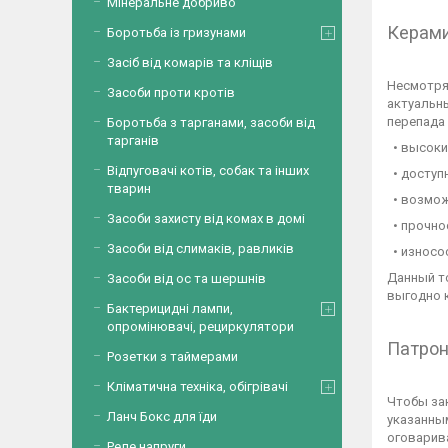
Мінеральне добриво
Керами
Боротьба із гризунами
Засіб від комарів та кліщів
Несмотря
Засоби проти кротів
актуальн
перепада 
Боротьба з тарганами, засоби від
тарганів
• высоки
Відпуговачі котів, собак та інших
• доступ
тварин
• возмож
Засоби захисту від комах в домі
• прочно
Засоби від слимаків, равликів
• износо
Данный то
Засоби від ос та шершнів
выгодно 
Бактерицидні лампи,
опромінювачі, рециркулятори
Патрон
Розетки з таймерами
Кліматична техніка, обігрівачі
Чтобы за
Ланч Бокс для їди
указанным
оговарив
Реле напруги