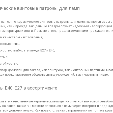
ческие винтовые патроны для ламп
 на то, что керамические винтовые патроны для ламп являются своего
ыми, как и прежде. Так, данные товары служат надежным изолирующим
температуры и влаги. Помимо этого, предлагаемая нами продукция отли
м качеством изготовления;
ностью цены;
ностью выбирать между Е27 и Е40;
стью;
стойкостью.
вар доступен для заказа, как поштучно, так и оптовыми партиями. Бла
как представителям общественных учреждений, так и частным лицам.
ы Е40, Е27 в ассортименте
казать качественные керамические изделия с четкой винтовой резьбой
 на сайте. Также вы можете связаться с нами через интернет и подож
аться дополнительно. Как правило, заказ отправляется по почте в кр