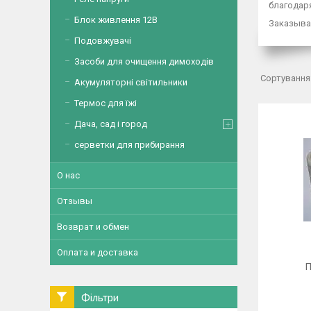
благодаря
Блок живлення 12В
Заказывай
Подовжувачі
Засоби для очищення димоходів
Акумуляторні світильники
Термос для їжі
Дача, сад і город
серветки для прибирання
О нас
Отзывы
Возврат и обмен
Оплата и доставка
П
Фільтри