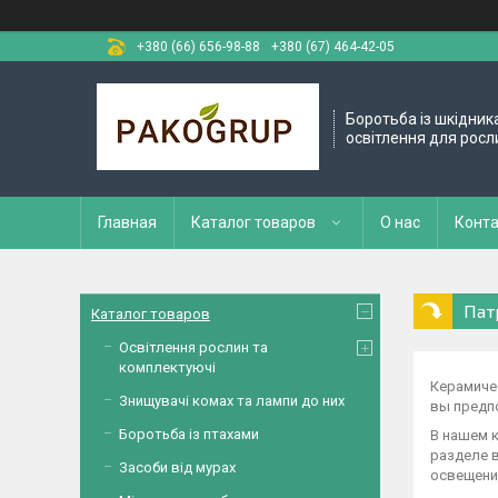
+380 (66) 656-98-88
+380 (67) 464-42-05
Боротьба із шкідник
освітлення для росл
Главная
Каталог товаров
О нас
Конт
Пат
Каталог товаров
Освітлення рослин та
комплектуючі
Керамиче
Знищувачі комах та лампи до них
вы предпо
Боротьба із птахами
В нашем к
разделе 
Засоби від мурах
освещени