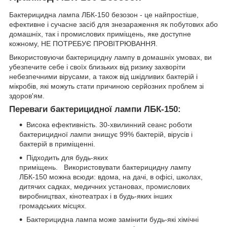
Бактерицидна лампа ЛБК-150 безозон - це найпростіше,
ефективне і сучасне засіб для знезараження як побутових або
домашніх, так і промислових приміщень, яке доступне
кожному, НЕ ПОТРЕБУЄ ПРОВІТРЮВАННЯ.
Використовуючи бактерицидну лампу в домашніх умовах, ви
убезпечите себе і своїх близьких від ризику захворіти
небезпечними вірусами, а також від шкідливих бактерій і
мікробів, які можуть стати причиною серйозних проблем зі
здоров'ям.
Переваги бактерицидної лампи ЛБК-150:
Висока ефективність. 30-хвилинний сеанс роботи
бактерицидної лампи знищує 99% бактерій, вірусів і
бактерій в приміщенні.
Підходить для будь-яких
приміщень.
Використовувати бактерицидну лампу
ЛБК-150 можна всюди: вдома, на дачі, в офісі, школах,
дитячих садках, медичних установах, промислових
виробництвах, кінотеатрах і в будь-яких інших
громадських місцях.
Бактерицидна лампа може замінити будь-які хімічні