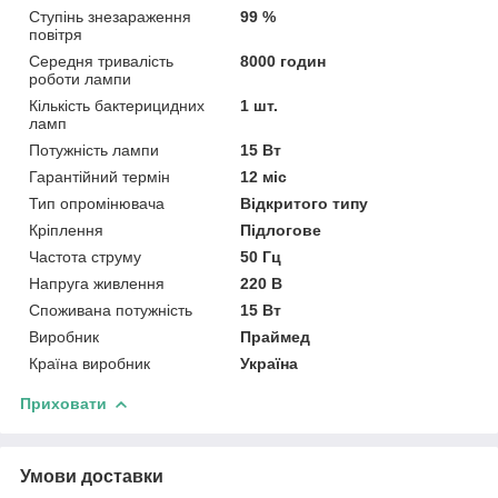
Ступінь знезараження
99 %
повітря
Середня тривалість
8000 годин
роботи лампи
Кількість бактерицидних
1 шт.
ламп
Потужність лампи
15 Вт
Гарантійний термін
12 міс
Тип опромінювача
Відкритого типу
Кріплення
Підлогове
Частота струму
50 Гц
Напруга живлення
220 В
Споживана потужність
15 Вт
Виробник
Праймед
Країна виробник
Україна
Приховати
Умови доставки