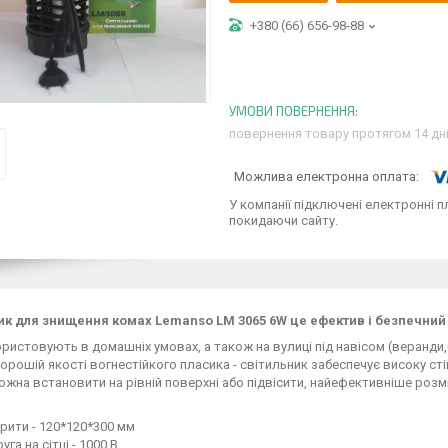
+380 (66) 656-98-88
повернення товару протягом 14 дн
У компанії підключені електронні п
покидаючи сайту.
ик для знищення комах Lemanso LM 3065 6W це ефектив і безпечний 
ристовують в домашніх умовах, а також на вулиці під навісом (веранди
орошій якості вогнестійкого пласика - світильник забеспечує високу стій
жна встановити на рівній поверхні або підвісити, найефективніше розмі
рити - 120*120*300 мм
уга на сітці - 1000 В