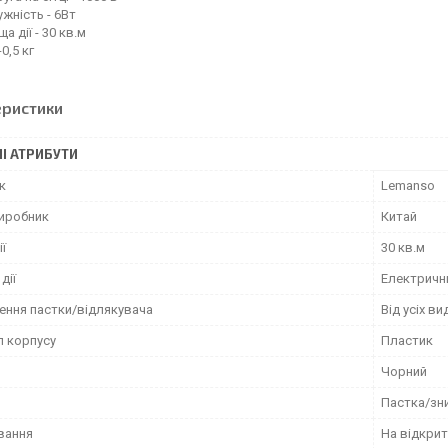
жність - 6Вт
а дії - 30 кв.м
-0,5 кг
еристики
І АТРИБУТИ
к
Lemanso
виробник
Китай
ї
30 кв.м
дії
Електричн
ення пастки/відлякувача
Від усіх ви
л корпусу
Пластик
Чорний
Пастка/зн
вання
На відкрит