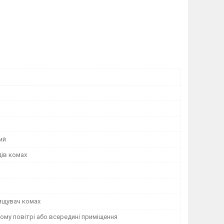
ий
дів комах
ищувач комах
ому повітрі або всередині приміщення