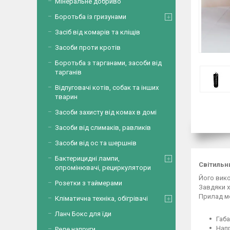
Мінеральне добриво
Боротьба із гризунами
Засіб від комарів та кліщів
Засоби проти кротів
Боротьба з тарганами, засоби від
тарганів
Відпуговачі котів, собак та інших
тварин
Засоби захисту від комах в домі
Засоби від слимаків, равликів
Засоби від ос та шершнів
Бактерицидні лампи,
Світильн
опромінювачі, рециркулятори
Його вико
Розетки з таймерами
Завдяки х
Прилад мо
Кліматична техніка, обігрівачі
Ланч Бокс для їди
Габа
Напр
Реле напруги