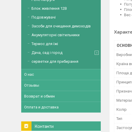
Поту
Блок живлення 12В
Площ
Вес 
Подовжувачі
Засоби для очищення димоходів
Характ
Акумуляторні світильники
Термос для їжі
ОСНОВН
Дача, сад і город
Виробни
серветки для прибирання
Країна 
Площа ді
О нас
Принцип 
Отзывы
Признач
Возврат и обмен
Матеріа
Оплата и доставка
Колір
Тип
Контакти
Застосу