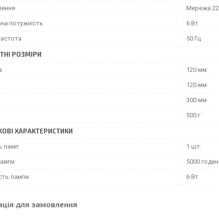
лення
Мережа 22
на потужність
6 Вт
частота
50 Гц
ТНІ РОЗМІРИ
а
120 мм
120 мм
300 мм
500 г
ОВІ ХАРАКТЕРИСТИКИ
ь ламп
1 шт.
лампи
5000 годин
сть лампи
6 Вт
ація для замовлення