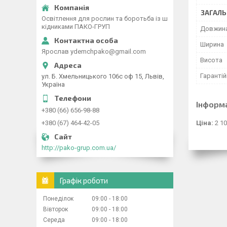
ЗАГАЛЬ
Освітлення для рослин та боротьба із ш
кідниками ПАКО-ГРУП
Довжин
Ширина
Ярослав ydemchpako@gmail.com
Висота
Гарантій
ул. Б. Хмельницького 106с оф 15, Львів,
Україна
Інформ
+380 (66) 656-98-88
Ціна:
2 10
+380 (67) 464-42-05
http://pako-grup.com.ua/
Графік роботи
Понеділок
09:00
18:00
Вівторок
09:00
18:00
Середа
09:00
18:00