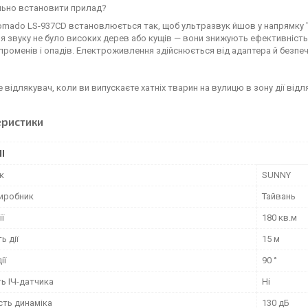
льно встановити прилад?
rnado LS-937CD встановлюється так, щоб ультразвук йшов у напрямку "
 звуку не було високих дерев або кущів — вони знижують ефективність
променів і опадів. Електроживлення здійснюється від адаптера й безпе
 відлякувач, коли ви випускаєте хатніх тварин на вулицю в зону дії відл
еристики
І
к
SUNNY
виробник
Тайвань
ї
180 кв.м
ь дії
15 м
ії
90 °
ь ІЧ-датчика
Ні
сть динаміка
130 дБ