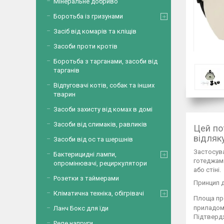
Мінеральне добриво
Боротьба із гризунами
Засіб від комарів та кліщів
Засоби проти кротів
Боротьба з тарганами, засоби від
тарганів
Відпуговачі котів, собак та інших
тварин
Засоби захисту від комах в домі
Засоби від слимаків, равликів
Цей по
відляку
Засоби від ос та шершнів
Застосува
Бактерицидні лампи,
готеджами
опромінювачі, рециркулятори
або стіні.
Розетки з таймерами
Принцип д
Кліматична техніка, обігрівачі
Площа про
приладом,
Ланч Бокс для їди
Підтвердж
Реле напруги