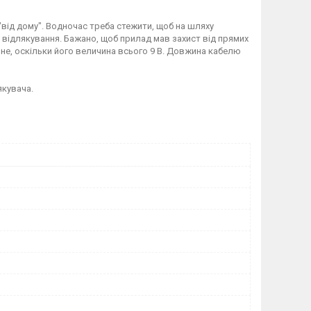
від дому". Водночас треба стежити, щоб на шляху
 відлякування. Бажано, щоб прилад мав захист від прямих
чне, оскільки його величина всього 9 В. Довжина кабелю
якувача.