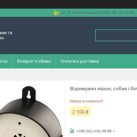
ул. Б. Хмельницького 106с оф 15, Львів,
ами та
ин
акты
Возврат и обмен
Оплата и доставка
Відлякувач кішок, собак і б
Немає в наявності
2 100 ₴
+380 (66) 656-98-88