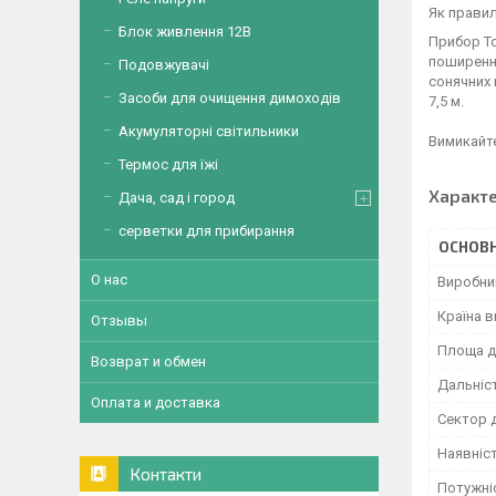
Як прави
Блок живлення 12В
Прибор To
поширення
Подовжувачі
сонячних 
Засоби для очищення димоходів
7,5 м.
Акумуляторні світильники
Вимикайте
Термос для їжі
Характ
Дача, сад і город
серветки для прибирання
ОСНОВН
О нас
Виробни
Країна 
Отзывы
Площа ді
Возврат и обмен
Дальніст
Оплата и доставка
Сектор д
Наявніст
Контакти
Потужні