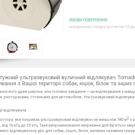
повернення товару протягом 14 дн
тужний ультразвуковий вуличний відлякувач Tornad
вання з Вашої території собак, кішок, білок та інших 
ння його дуже широке, але головне завдання — це відлякування з майдан
, ресторанами, стоянками для автомобілів. Ультразвуковий відлякува
ії відлякувача.
2
стору, яке покриває ультразвуковий відлякувач не менш ніж 180 м
з р
 від 16 кГц до 23 кГц. Таке випромінювання неприємне для багатьох звір
ено відлякувальну дію для собак, кішок, білок, великих наземних гризуні