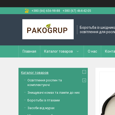
+380 (66) 656-98-88
+380 (67) 464-42-05
Боротьба із шкідник
освітлення для росл
Главная
Каталог товаров
О нас
Конт
Каталог товаров
Освітлення рослин та
комплектуючі
Знищувачі комах та лампи до них
Боротьба із птахами
Засоби від мурах