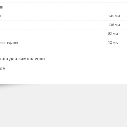
НІ
а
145 мм
138 мм
82 мм
ний термін
12 міс
ація для замовлення
0 ₴