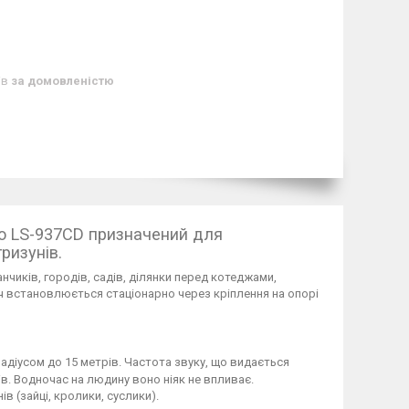
ів
за домовленістю
o LS-937CD призначений для
гризунів.
чиків, городів, садів, ділянки перед котеджами,
ч встановлюється стаціонарно через кріплення на опорі
адіусом до 15 метрів. Частота звуку, що видається
ів. Водночас на людину воно ніяк не впливає.
в (зайці, кролики, суслики).