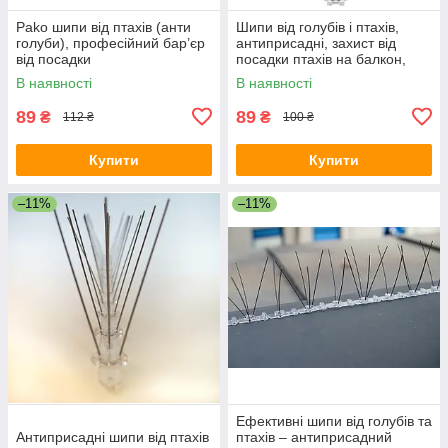
Pako шипи від птахів (анти
Шипи від голубів і птахів,
голуби), професійний бар’єр
антиприсадні, захист від
від посадки
посадки птахів на балкон,
карниз, дах Jacopic
В наявності
В наявності
89
89
₴
₴
112 ₴
100 ₴
Купити
Купити
–11%
–11%
Ефективні шипи від голубів та
Антиприсадні шипи від птахів
птахів – антиприсадний