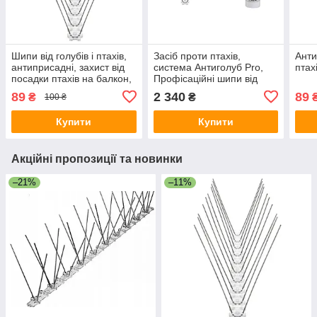
Шипи від голубів і птахів,
Засіб проти птахів,
Анти
антиприсадні, захист від
система Антиголуб Pro,
птах
посадки птахів на балкон,
Профісаційні шипи від
карниз, дах Jacopic
птахів 10 м + клей Jacopic
89
2 340
89
₴
₴
100 ₴
300 мл
Купити
Купити
Акційні пропозиції та новинки
–21%
–11%