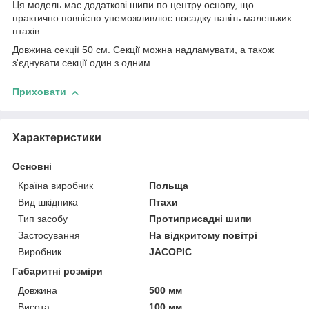
Ця модель має додаткові шипи по центру основу, що
практично повністю унеможливлює посадку навіть маленьких
птахів.
Довжина секції 50 см. Секції можна надламувати, а також
з'єднувати секції один з одним.
Приховати
Характеристики
Основні
Країна виробник
Польща
Вид шкідника
Птахи
Тип засобу
Протиприсадні шипи
Застосування
На відкритому повітрі
Виробник
JACOPIC
Габаритні розміри
Довжина
500 мм
Висота
100 мм