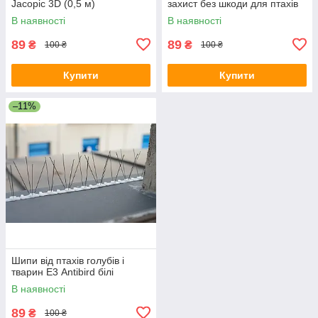
Jacopic 3D (0,5 м)
захист без шкоди для птахів
Antibird 0.5м
В наявності
В наявності
89
89
₴
₴
100 ₴
100 ₴
Купити
Купити
–11%
Шипи від птахів голубів і
тварин Е3 Antibird білі
В наявності
89
₴
100 ₴