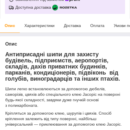
Доступна доставка
Опис
Характеристики
Доставка
Оплата
Умови п
Опис
Антиприсадні шипи для захисту
будівель, підприємств, аеропортів,
складів, дахів приватних будинків,
парканів, кондиціонерів, підвіконь від
голубів, виноградарців та інших птахів.
Шипи легко встановлюються за допомогою дюбелів,
саморізів, цвяхів або спеціального клею Jacopic на поверхні
будь-якої складності, завдяки дуже гнучкій основі
з поликарбоната.
Кріпляться за допомогою клею, шурупів і цвяхів. Спосіб
кріплення залежить від типу поверхні, найбільш
універсальний — приклеювання за допомогою клею Jacopic.