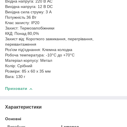
Вхідна напруга: 220 В AC
Вихідна напруга: 12 В DC
Вихідна сила струму: 3 А
Потужність 36 Вт
Клас захисту: IP20
Захист: Термозапобіжники
ККД: Понад 80,0%
Захист від: Короткого замикання, перегрівання,
перевантаження
Роз'єм під'єднання: Клемна колодка
Робоча температура: -10°С до +70°С
Матеріал корпусу: Метал
Колір: Срібний
Розміри: 85 х 60 х 35 мм
Вага: 130 г
Приховати
Характеристики
Основні
Виробник
Lemanso