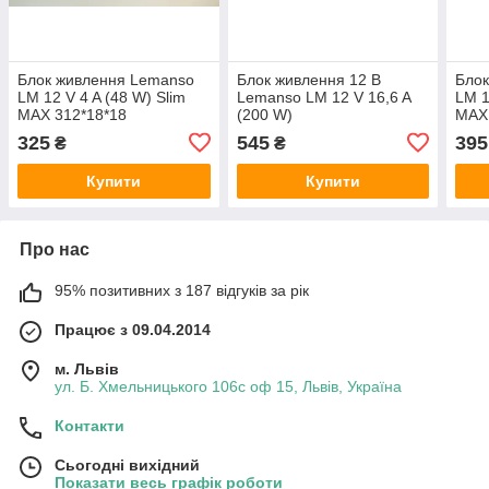
Блок живлення Lemanso
Блок живлення 12 В
Бло
LM 12 V 4 A (48 W) Slim
Lemanso LM 12 V 16,6 A
LM 1
MAX 312*18*18
(200 W)
MAX
325
545
395
₴
₴
Купити
Купити
Про нас
95% позитивних з 187 відгуків за рік
Працює з 09.04.2014
м. Львів
ул. Б. Хмельницького 106с оф 15, Львів, Україна
Контакти
Сьогодні вихідний
Показати весь графік роботи