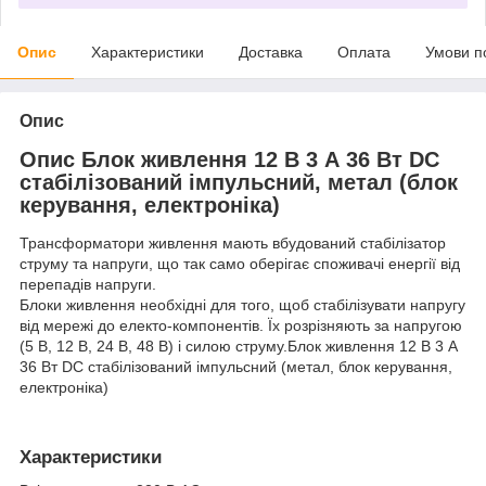
Опис
Характеристики
Доставка
Оплата
Умови п
Опис
Опис Блок живлення 12 В 3 А 36 Вт DC
стабілізований імпульсний, метал (блок
керування, електроніка)
Трансформатори живлення мають вбудований стабілізатор
струму та напруги, що так само оберігає споживачі енергії від
перепадів напруги.
Блоки живлення необхідні для того, щоб стабілізувати напругу
від мережі до електо-компонентів. Їх розрізняють за напругою
(5 В, 12 В, 24 В, 48 В) і силою струму.Блок живлення 12 В 3 А
36 Вт DC стабілізований імпульсний (метал, блок керування,
електроніка)
Характеристики