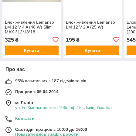
Блок живлення Lemanso
Блок живлення Lemanso
Блок
LM 12 V 4 A (48 W) Slim
LM 12 V 2 A (25 W)
Lema
MAX 312*18*18
(200
325
195
545
₴
₴
Купити
Купити
Про нас
95% позитивних з 187 відгуків за рік
Працює з 09.04.2014
м. Львів
ул. Б. Хмельницького 106с оф 15, Львів, Україна
Контакти
Сьогодні працює з 10:00 до 16:00
Показати весь графік роботи