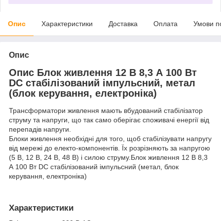
Опис
Характеристики
Доставка
Оплата
Умови п
Опис
Опис Блок живлення 12 В 8,3 А 100 Вт
DC стабілізований імпульсний, метал
(блок керування, електроніка)
Трансформатори живлення мають вбудований стабілізатор
струму та напруги, що так само оберігає споживачі енергії від
перепадів напруги.
Блоки живлення необхідні для того, щоб стабілізувати напругу
від мережі до електо-компонентів. Їх розрізняють за напругою
(5 В, 12 В, 24 В, 48 В) і силою струму.Блок живлення 12 В 8,3
А 100 Вт DC стабілізований імпульсний (метал, блок
керування, електроніка)
Характеристики