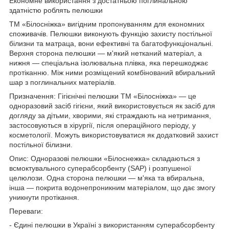
Економне використання з достатньою поглинальною
здатністю роблять пелюшки
ТМ «Білосніжка» вигідним пропонуванням для економних
споживачів. Пелюшки виконують функцію захисту постільної
білизни та матраца, вони ефективні та багатофункціональні.
Верхня сторона пелюшки — м'який нетканий матеріал, а
нижня — спеціальна ізолювальна плівка, яка перешкоджає
протіканню. Між ними розміщений комбінований вбиральний
шар з поглинальних матеріалів.
Призначення: Гігієнічні пелюшки ТМ «Білосніжка» — це
одноразовий засіб гігієни, який використовується як засіб для
догляду за дітьми, хворими, які страждають на нетримання,
застосовуються в хірургії, після операційного періоду, у
косметології. Можуть використовуватися як додатковий захист
постільної білизни.
Опис: Одноразові пелюшки «Білоснежка» складаються з
всмоктувального суперабсорбенту (SAP) і розпушеної
целюлози. Одна сторона пелюшки — м'яка та вбиральна,
інша — покрита водонепроникним матеріалом, що дає змогу
уникнути протікання.
Переваги:
- Єдині пелюшки в Україні з використанням суперабсорбенту