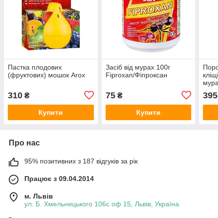
Пастка плодових
Засіб від мурах 100г
Поро
(фруктових) мошок Arox
Fiproxan/Фіпроксан
кліщ
мура
бліх
310
75
395
₴
₴
Afan
Купити
Купити
Про нас
95% позитивних з 187 відгуків за рік
Працює з 09.04.2014
м. Львів
ул. Б. Хмельницького 106с оф 15, Львів, Україна