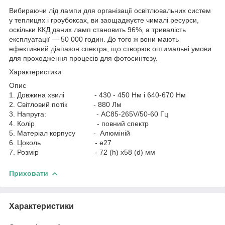
Вибираючи лід лампи для організації освітлювальних систем
у теплицях і гроубоксах, ви заощаджуєте чималі ресурси,
оскільки ККД даних ламп становить 96%, а тривалість
експлуатації — 50 000 годин. До того ж вони мають
ефективний діапазон спектра, що створює оптимальні умови
для проходження процесів для фотосинтезу.
Характеристики
Опис
1. Довжина хвилі - 430 - 450 Нм і 640-670 Нм
2. Світловий потік - 880 Лм
3. Напруга: - AC85-265V/50-60 Гц
4. Колір - повний спектр
5. Матеріал корпусу - Алюміній
6. Цоколь - е27
7. Розмір - 72 (h) x58 (d) мм
Приховати
Характеристики