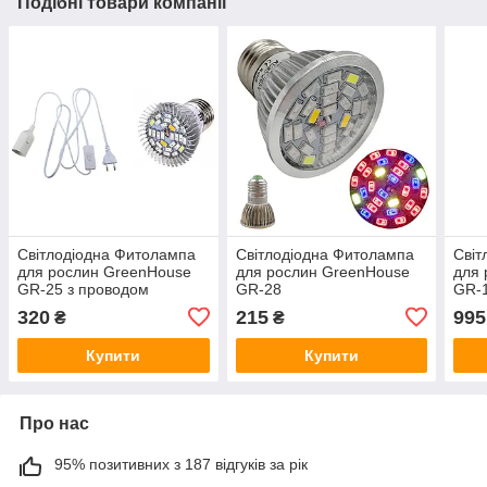
Подібні товари компанії
Світлодіодна Фитолампа
Світлодіодна Фитолампа
Світ
для рослин GreenHouse
для рослин GreenHouse
для 
GR-25 з проводом
GR-28
GR-1
цоколем
цок
320
215
995
₴
₴
Купити
Купити
Про нас
95% позитивних з 187 відгуків за рік