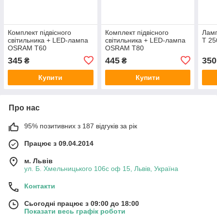
Комплект підвісного
Комплект підвісного
Лам
світильника + LED-лампа
світильника + LED-лампа
T 2
OSRAM T60
OSRAM T80
345
445
350
₴
₴
Купити
Купити
Про нас
95% позитивних з 187 відгуків за рік
Працює з 09.04.2014
м. Львів
ул. Б. Хмельницького 106с оф 15, Львів, Україна
Контакти
Сьогодні працює з 09:00 до 18:00
Показати весь графік роботи