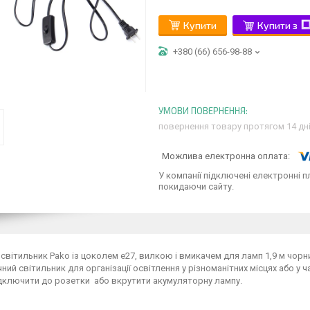
Купити
Купити з
+380 (66) 656-98-88
повернення товару протягом 14 дн
У компанії підключені електронні п
покидаючи сайту.
 світильник Pako із цоколем е27, вилкою і вмикачем для ламп 1,9 м чорн
ний світильник для організації освітлення у різноманітних місцях або у ч
дключити до розетки або вкрутити акумуляторну лампу.