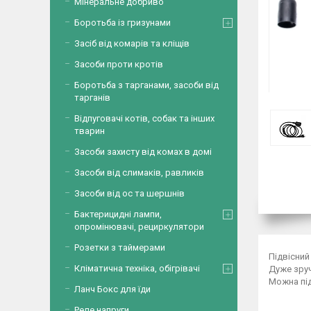
Мінеральне добриво
Боротьба із гризунами
Засіб від комарів та кліщів
Засоби проти кротів
Боротьба з тарганами, засоби від
тарганів
Відпуговачі котів, собак та інших
тварин
Засоби захисту від комах в домі
Засоби від слимаків, равликів
Засоби від ос та шершнів
Бактерицидні лампи,
опромінювачі, рециркулятори
Розетки з таймерами
Підвісний
Кліматична техніка, обігрівачі
Дуже зруч
Можна пі
Ланч Бокс для їди
Реле напруги