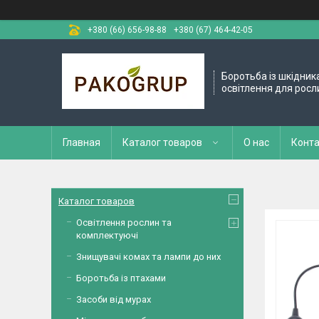
+380 (66) 656-98-88
+380 (67) 464-42-05
Боротьба із шкідник
освітлення для росл
Главная
Каталог товаров
О нас
Конт
Каталог товаров
Освітлення рослин та
комплектуючі
Знищувачі комах та лампи до них
Боротьба із птахами
Засоби від мурах