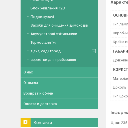
Характ
Блок живлення 12В
ОСНОВН
Подовжувачі
Тип лам
Засоби для очищення димоходів
Виробни
Акумуляторні світильники
Країна 
Термос для їжі
ГАБАРИ
Дача, сад і город
серветки для прибирання
Довжин
КОРИСТ
О нас
Матеріа
Отзывы
Цоколь
Возврат и обмен
Тип цок
Оплата и доставка
Інформ
Контакти
Ціна:
235