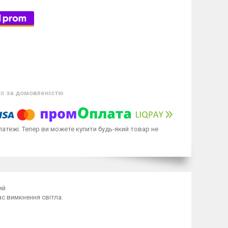
ів
за домовленістю
латежі. Тепер ви можете купити будь-який товар не
ий
ас вимкнення світла.