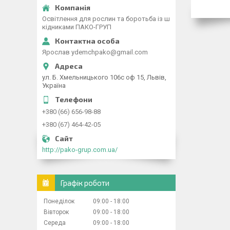
Освітлення для рослин та боротьба із ш
кідниками ПАКО-ГРУП
Ярослав ydemchpako@gmail.com
ул. Б. Хмельницького 106с оф 15, Львів,
Україна
+380 (66) 656-98-88
+380 (67) 464-42-05
http://pako-grup.com.ua/
Графік роботи
Понеділок
09:00
18:00
Вівторок
09:00
18:00
Середа
09:00
18:00