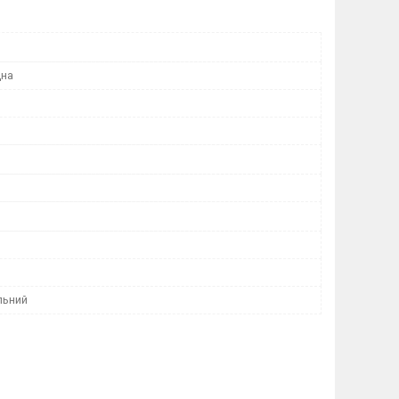
дна
льний