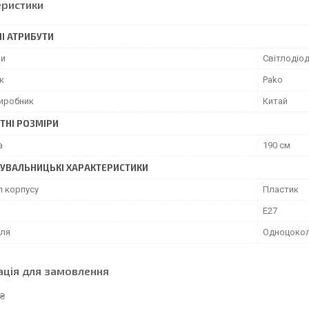
еристики
І АТРИБУТИ
пи
Світлодіо
к
Pako
виробник
Китай
ТНІ РОЗМІРИ
а
190 см
УВАЛЬНИЦЬКІ ХАРАКТЕРИСТИКИ
л корпусу
Пластик
E27
оля
Одноцоко
ація для замовлення
 ₴