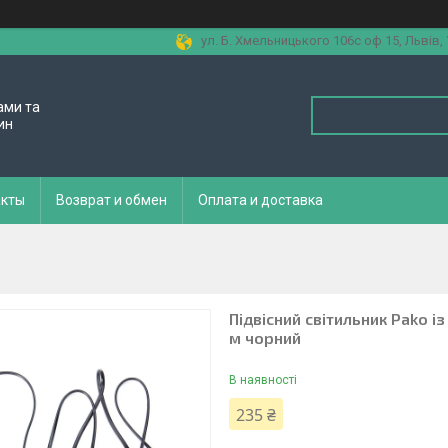
ул. Б. Хмельницького 106с оф 15, Львів,
ами та
ин
акты
Возврат и обмен
Оплата и доставка
Підвісний світильник Pako і
м чорний
В наявності
235 ₴