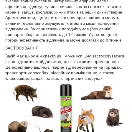
вигляді водної суспензії натуральних ефірних масел,
ефективно відлякує куниць, лисиць, кротів і полівок, а також
кабанів, зайців, кроликів, хижих птахів та інших диких тварин.
Ароматизатори, що містяться в препараті, які вони можуть
виявити, ефективно змушують їх втекти з місця нанесення
відлякувача. За сприятливих погодніх умов (без дощів)
препарат зберігає активність до 12 тижнів. У разі дощової
погоди ефективність відлякувача може досягати до 8 тижнів.
ЗАСТОСУВАННЯ
Засіб має широкий спектр дії і може успішно застосовуватися
як на відкритих майданчиках, так і в закритих приміщеннях.
Це ефективно відлякує тварин від перебування на горищах,
транспортних засобах, підсобних приміщеннях, а також
кладовищах, садах і парках, спортивних спорудах.