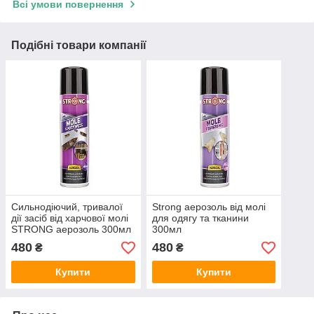
Всі умови повернення
Подібні товари компанії
Сильнодіючий, тривалої
Strong аерозоль від молі
дії засіб від харчової молі
для одягу та тканини
STRONG аерозоль 300мл
300мл
480
480
₴
₴
Купити
Купити