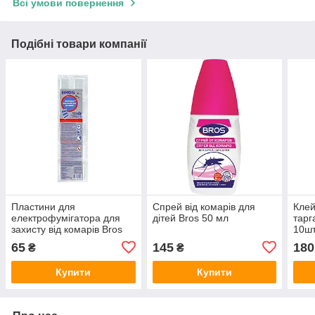
Всі умови повернення
Подібні товари компанії
Пластини для
Спрей від комарів для
Клей
електрофумігатора для
дітей Bros 50 мл
тарг
захисту від комарів Bros
10ш
10 шт.
65
145
180
₴
₴
Купити
Купити