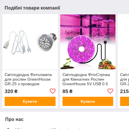
Подібні товари компанії
Світлодіодна Фитолампа
Світлодіодна ФітоСтрічка
Світ
для рослин GreenHouse
для Кімнатних Рослин
для 
GR-25 з проводом
GreenHouse 5V USB 0.5
GR-
цоколем
Метра
320
85
215
₴
₴
Купити
Купити
Про нас