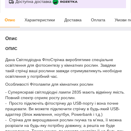
Доступна доставка
Опис
Характеристики
Доставка
Оплата
Умови п
Опис
ОПИС
Дана Світлодіодна ФітоСтрічка вироблятиме спеціальне
освітлення для фотосинтезу у кімнатних рослин. Завдяки
такій стрічці ваші рослини завжди отримуватимуть необхідне
освітлення у потрібний час.
Особливості Фітолампи для кімнатних рослин
- Суперяскраві світлодіодні лампи 2835 мають відмінну якість.
Повний спектр сприяє росту рослин.
- Просто підключіть фітострічку до USB-порту і вона почне
працювати. Ви можете підключити стрічку в будь-який USB-
адаптер (блок живлення, ноутбук, Powerbank і т.д.)
- Стрічка для вирощування рослин гнучка та м'яка, її можна
розрізати на будь-яку потрібну довжину, а решта не буде
пошкоджена. Таким чином, ви можете наклеїти її на будь-яку