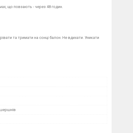
мах, що повзають - через 48 годин.
грівати та тримати на сонці балон. Не вдихати. Уникати
д шершнів