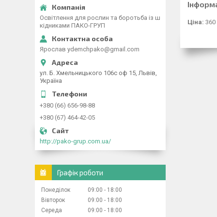
Інформ
Освітлення для рослин та боротьба із ш
Ціна:
360
кідниками ПАКО-ГРУП
Ярослав ydemchpako@gmail.com
ул. Б. Хмельницького 106с оф 15, Львів,
Україна
+380 (66) 656-98-88
+380 (67) 464-42-05
http://pako-grup.com.ua/
Графік роботи
Понеділок
09:00
18:00
Вівторок
09:00
18:00
Середа
09:00
18:00