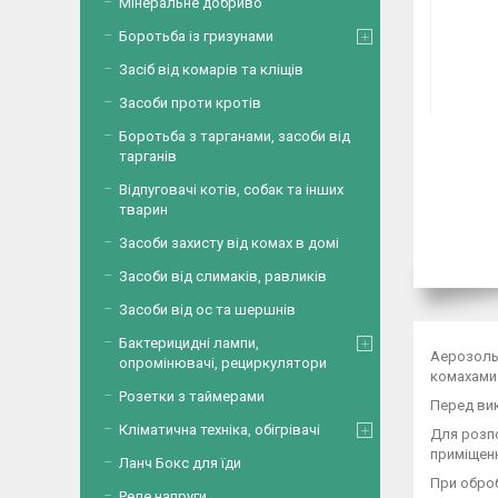
Мінеральне добриво
Боротьба із гризунами
Засіб від комарів та кліщів
Засоби проти кротів
Боротьба з тарганами, засоби від
тарганів
Відпуговачі котів, собак та інших
тварин
Засоби захисту від комах в домі
Засоби від слимаків, равликів
Засоби від ос та шершнів
Бактерицидні лампи,
Аерозоль 
опромінювачі, рециркулятори
комахами 
Розетки з таймерами
Перед ви
Кліматична техніка, обігрівачі
Для розпо
приміщенн
Ланч Бокс для їди
При оброб
Реле напруги