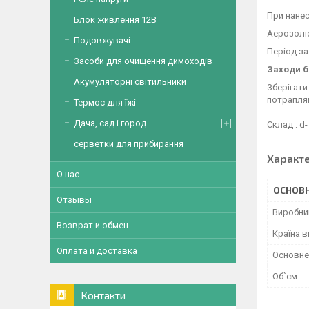
При нанес
Блок живлення 12В
Аерозолю 
Подовжувачі
Період за
Засоби для очищення димоходів
Заходи б
Акумуляторні світильники
Зберігати
потраплян
Термос для їжі
Дача, сад і город
Склад : d-
серветки для прибирання
Характ
О нас
ОСНОВН
Отзывы
Виробни
Возврат и обмен
Країна 
Оплата и доставка
Основне
Об`єм
Контакти