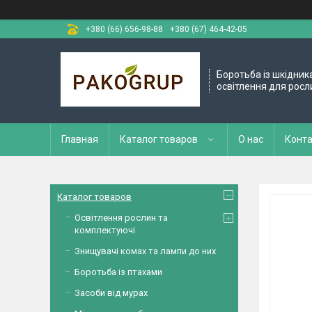
+380 (66) 656-98-88
+380 (67) 464-42-05
Боротьба із шкідник
освітлення для росл
Главная
Каталог товаров
О нас
Конт
Каталог товаров
Освітлення рослин та
комплектуючі
Знищувачі комах та лампи до них
Боротьба із птахами
Засоби від мурах