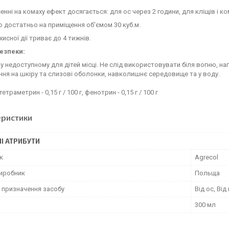
енні на комаху ефект досягається: для ос через 2 години, для кліщів і ко
достатньо на приміщення об'ємом 30 куб.м.
хисної дії триває до 4 тижнів.
езпеки:
 у недоступному для дітей місці. Не слід використовувати біля вогню, на
ня на шкіру та слизові оболонки, навколишнє середовище та у воду.
тетраметрин - 0,15 г / 100 г, фенотрин - 0,15 г / 100 г
еристики
І АТРИБУТИ
к
Agrecol
виробник
Польща
 призначення засобу
Від ос, Ві
300 мл