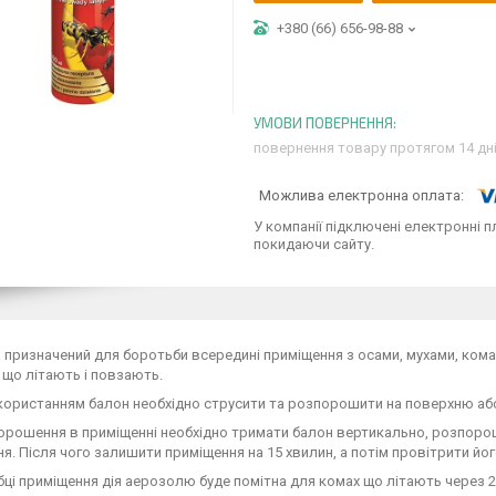
+380 (66) 656-98-88
повернення товару протягом 14 дн
У компанії підключені електронні п
покидаючи сайту.
призначений для боротьби всередині приміщення з осами, мухами, кома
що літають і повзають.
користанням балон необхідно струсити та розпорошити на поверхню або
рошення в приміщенні необхідно тримати балон вертикально, розпорош
я. Після чого залишити приміщення на 15 хвилин, а потім провітрити йог
ці приміщення дія аерозолю буде помітна для комах що літають через 24