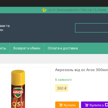
ул. Б. Хмельницького 106с оф 15, Львів,
ами та
ин
акты
Возврат и обмен
Оплата и доставка
Аерозоль від ос Arox 300мл
В наявності
360 ₴
Купити
Купити з