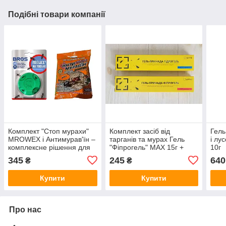
Подібні товари компанії
Комплект "Стоп мурахи"
Комплект засіб від
Гель
MROWEX і Антимурав'їн –
тарганів та мурах Гель
і лу
комплексне рішення для
"Фіпрогель" МАХ 15г +
10г
дому та саду
Гель "Гідрогель" MAX 15г
345
245
640
₴
₴
Купити
Купити
Про нас