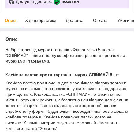
Доступна доставка
Опис
Характеристики
Доставка
Оплата
Умови п
Опис
Набір з гелю від мурах і тарганів «Фіпрогель» і 5 пасток
"СПІЙМАЙ" - відмінне, дуже ефективне рішення проблеми з
мурахами і тарганами.
Клейова пастка проти тарганів і мурах СПІЙМАЙ 5 шт.
Клейова пастка призначена для механічного відлову тарганів,
мурах інших комах, що повзають, у житлових і господарських
приміщеннях. Клейова пастка «СПІЙМАЙ» нетоксична, не
містить отруйних речовин, абсолютно нешкідлива для людини
та хатніх тварин. Пастка складається з картонної основи,
виробленої у формі «будиночка», всередині якої розташована
клейова поверхня. Клейова поверхня пастки довго не
висихає. У лампі використовується термоклей німецького
хімічного гіганта "Хенкель".