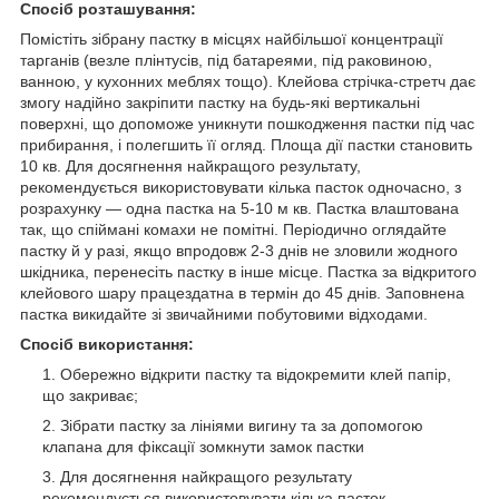
Спосіб розташування:
Помістіть зібрану пастку в місцях найбільшої концентрації
тарганів (везле плінтусів, під батареями, під раковиною,
ванною, у кухонних меблях тощо). Клейова стрічка-стретч дає
змогу надійно закріпити пастку на будь-які вертикальні
поверхні, що допоможе уникнути пошкодження пастки під час
прибирання, і полегшить її огляд. Площа дії пастки становить
10 кв. Для досягнення найкращого результату,
рекомендується використовувати кілька пасток одночасно, з
розрахунку — одна пастка на 5-10 м кв. Пастка влаштована
так, що спіймані комахи не помітні. Періодично оглядайте
пастку й у разі, якщо впродовж 2-3 днів не зловили жодного
шкідника, перенесіть пастку в інше місце. Пастка за відкритого
клейового шару працездатна в термін до 45 днів. Заповнена
пастка викидайте зі звичайними побутовими відходами.
Спосіб використання:
Обережно відкрити пастку та відокремити клей папір,
що закриває;
Зібрати пастку за лініями вигину та за допомогою
клапана для фіксації зомкнути замок пастки
Для досягнення найкращого результату
рекомендується використовувати кілька пасток