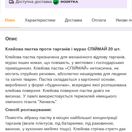
Доступна доставка
Опис
Характеристики
Доставка
Оплата
Умови п
Опис
Клейова пастка проти тарганів і мурах СПІЙМАЙ 20 шт.
Клейова пастка призначена для механічного відлову тарганів,
мурах інших комах, що повзають, у житлових і господарських
приміщеннях. Клейова пастка «СПІЙМАЙ» нетоксична, не
містить отруйних речовин, абсолютно нешкідлива для людини
та хатніх тварин. Пастка складається з картонної основи,
виробленої у формі «будиночка», всередині якої розташована
клейова поверхня. Клейова поверхня пастки довго не
висихає. У лампі використовується термоклей німецького
хімічного гіганта "Хенкель".
Спосіб розташування:
Помістіть зібрану пастку в місцях найбільшої концентрації
тарганів (везле плінтусів, під батареями, під раковиною,
ванною, у кухонних меблях тощо). Клейова стрічка-стретч дає