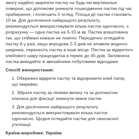
змогу надійно закріпити пастку на будь-які вертикальні
поверхні, що допоможе уникнути пошкодження пастки під час
прибирання, і полегшить її огляд. Площа дії пастки становить
10 кв. Для досягнення найкращого результату,
рекомендується використовувати кілька пасток одночасно, з
розрахунку — одна пастка на 5-10 м кв. Пастка влаштована
так, що спіймані комахи не помітні. Періодично оглядайте
пастку й у разі, якщо впродовж 2-3 днів не зловили жодного
шкідника, перенесіть пастку в інше місце. Пастка за відкритого
клейового шару працездатна в термін до 45 днів. Заповнена
пастка викидайте зі звичайними побутовими відходами.
Спосіб використання:
Обережно відкрити пастку та відокремити клей папір,
що закриває;
Зібрати пастку за лініями вигину та за допомогою
клапана для фіксації зомкнути замок пастки
Для досягнення найкращого результату
рекомендується використовувати кілька пасток
одночасно. Щодня оглядайте пастки для своєчасної
утилізації.
Країна-виробник: Україна