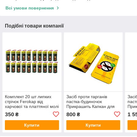
Всі умови повернення
Подібні товари компанії
Комплект 20 шт липких
Засіб проти тарганів
Засі
стрічок Ferokap від
пастка-будиночок
паст
харчової та платтяної молі
Прикрашить Капкан для
Прик
тарганів і мурах, 50 шт.
тарг
350
800
1 5
₴
₴
(кор
Купити
Купити