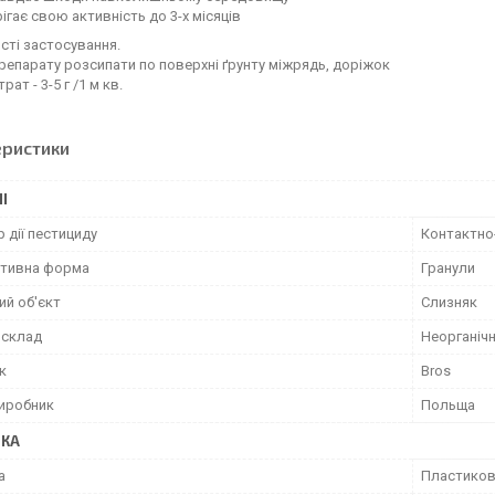
ігає свою активність до 3-х місяців
сті застосування.
репарату розсипати по поверхні ґрунту міжрядь, доріжок
ат - 3-5 г /1 м кв.
еристики
І
 дії пестициду
Контактно
тивна форма
Гранули
ий об'єкт
Слизняк
 склад
Неорганічн
к
Bros
виробник
Польща
ВКА
а
Пластиков