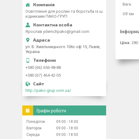
Вага
Освітлення для рослин та боротьба із ш
Об`єм
кідниками ПАКО-ГРУП
Інформ
Ярослав ydemchpako@gmail.com
Ціна:
280
ул. Б. Хмельницького 106с оф 15, Львів,
Україна
+380 (66) 656-98-88
+380 (67) 464-42-05
http://pako-grup.com.ua/
Графік роботи
Понеділок
09:00
18:00
Вівторок
09:00
18:00
Середа
09:00
18:00