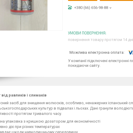
+380 (66) 656-98-88
повернення товару протягом 14 дн
У компанії підключені електронні п
покидаючи сайту.
 від равликів і слимаків
сний засіб для знищення молюсків, особливо, ненажерних іспанський сл
льськогосподарських культур в підвалах і льохах. Дані гранули володіють
тивості протягом тривалого часу.
чна упаковка з кришкою дозатором для економічності
вно діє при різних температурах
завдає шкоди навколишньому середовищу