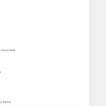
-кишковий
і
а банка