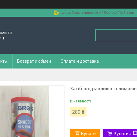
ул. Б. Хмельницького 106с оф 15, Львів,
ами та
ин
акты
Возврат и обмен
Оплата и доставка
Засіб від равликів і слимакі
В наявності
280 ₴
Купити
Купити з