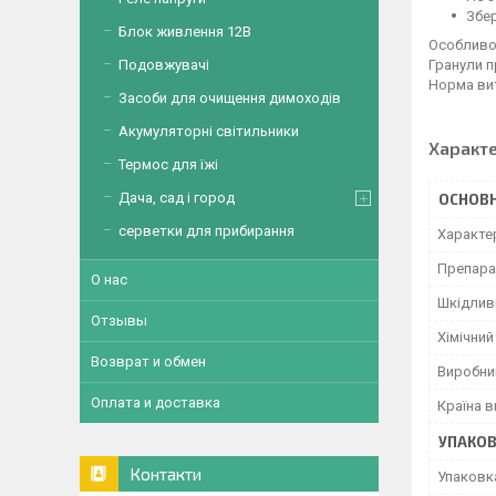
Збер
Блок живлення 12В
Особливо
Гранули п
Подовжувачі
Норма витр
Засоби для очищення димоходів
Акумуляторні світильники
Характ
Термос для їжі
Дача, сад і город
ОСНОВН
серветки для прибирання
Характер
Препара
О нас
Шкідлив
Отзывы
Хімічний
Возврат и обмен
Виробни
Оплата и доставка
Країна 
УПАКО
Контакти
Упаковк