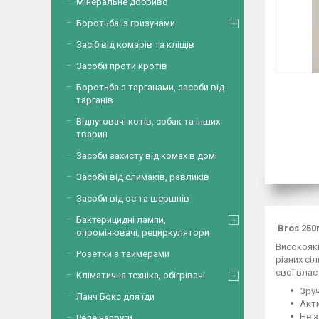
Мінеральне добриво
Боротьба із гризунами
Засіб від комарів та кліщів
Засоби проти кротів
Боротьба з тарганами, засоби від
тарганів
Відпуговачі котів, собак та інших
тварин
Засоби захисту від комах в домі
Засоби від слимаків, равликів
Засоби від ос та шершнів
Бактерицидні лампи,
Bros 250г
опромінювачі, рециркулятори
Високоякі
Розетки з таймерами
різних сі
свої влас
Кліматична техніка, обігрівачі
Зру
Ланч Бокс для їди
Акти
Не 
Реле напруги