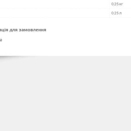
0.25 кг
0.25 л
ація для замовлення
 ₴