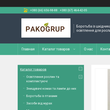
+380 (66) 656-98-88
+380 (67) 464-42-05
Боротьба із шкідник
освітлення для росл
Главная
Каталог товаров
О нас
Конт
Каталог товаров
Освітлення рослин та
комплектуючі
Знищувачі комах та лампи до них
Боротьба із птахами
Засоби від мурах