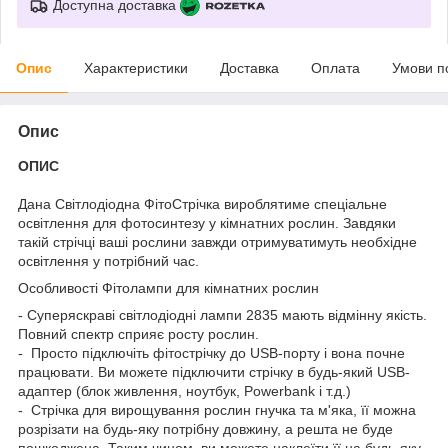
Доступна доставка
Опис
Характеристики
Доставка
Оплата
Умови п
Опис
ОПИС
Дана Світлодіодна ФітоСтрічка вироблятиме спеціальне
освітлення для фотосинтезу у кімнатних рослин. Завдяки
такій стрічці ваші рослини завжди отримуватимуть необхідне
освітлення у потрібний час.
Особливості Фітолампи для кімнатних рослин
- Суперяскраві світлодіодні лампи 2835 мають відмінну якість.
Повний спектр сприяє росту рослин.
- Просто підключіть фітострічку до USB-порту і вона почне
працювати. Ви можете підключити стрічку в будь-який USB-
адаптер (блок живлення, ноутбук, Powerbank і т.д.)
- Стрічка для вирощування рослин гнучка та м'яка, її можна
розрізати на будь-яку потрібну довжину, а решта не буде
пошкоджена. Таким чином, ви можете наклеїти її на будь-яку