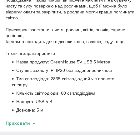
чисту та суху поверхню над рослинами, щоб її можна було
відрегулювати та закріпити, а рослини могли краще поглинати
світло.
Прискорює зростання листя, рослин, квітів, овочів, сприяє
цвітінню;
Ідеально підходить для підсвітки квітів, вазонів, саду тощо.
Технічні характеристики:
Назва продукту: GreenHouse 5V USB 5 Метра
Ступінь захисту IP: IP20 без водонепроникності
Тип світлодіода: 2835 світлодіодний чіп повного
спектру
Кількість світлодіодів: 60 світлодіодів/м
Напруга: USB 5 В
Довжина: 5 м
Приховати