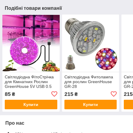
Подібні товари компанії
Світлодіодна ФітоСтрічка
Світлодіодна Фитолампа
Світ
для Кімнатних Рослин
для рослин GreenHouse
для 
GreenHouse 5V USB 0.5
GR-28
GR-2
Метра
85
215
215
₴
₴
Купити
Купити
Про нас