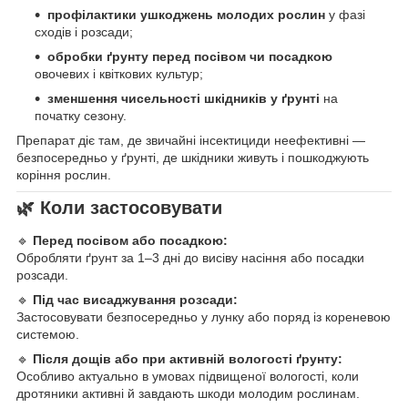
профілактики ушкоджень молодих рослин
у фазі
сходів і розсади;
обробки ґрунту перед посівом чи посадкою
овочевих і квіткових культур;
зменшення чисельності шкідників у ґрунті
на
початку сезону.
Препарат діє там, де звичайні інсектициди неефективні —
безпосередньо у ґрунті, де шкідники живуть і пошкоджують
коріння рослин.
🌿
Коли застосовувати
🔹
Перед посівом або посадкою:
Обробляти ґрунт за 1–3 дні до висіву насіння або посадки
розсади.
🔹
Під час висаджування розсади:
Застосовувати безпосередньо у лунку або поряд із кореневою
системою.
🔹
Після дощів або при активній вологості ґрунту:
Особливо актуально в умовах підвищеної вологості, коли
дротяники активні й завдають шкоди молодим рослинам.