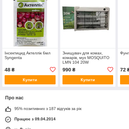
Інсектицид Актеллік 6мл
Знищувач для комах,
Фунг
Syngenta
комарів, мух MOSQUITO
LMN 104 20W
48
990
72
₴
₴
Купити
Купити
Про нас
95% позитивних з 187 відгуків за рік
Працює з 09.04.2014