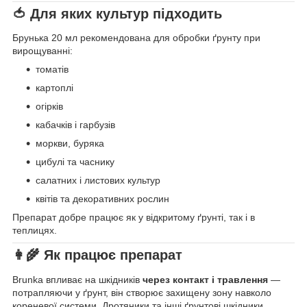
🍅
Для яких культур підходить
Брунька 20 мл рекомендована для обробки ґрунту при
вирощуванні:
томатів
картоплі
огірків
кабачків і гарбузів
моркви, буряка
цибулі та часнику
салатних і листових культур
квітів та декоративних рослин
Препарат добре працює як у відкритому ґрунті, так і в
теплицях.
👩‍🌾
Як працює препарат
Brunka впливає на шкідників
через контакт і травлення
—
потрапляючи у ґрунт, він створює захищену зону навколо
кореневої системи. Дротяники та інші ґрунтові шкідники