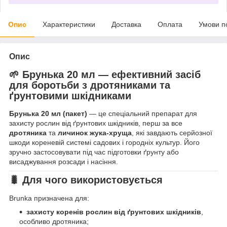
Опис
Характеристики
Доставка
Оплата
Умови п
Опис
🌱 Брунька
20 мл — ефективний засіб
для боротьби з дротяниками та
ґрунтовими шкідниками
Брунька 20 мл (пакет)
— це спеціальний препарат для
захисту рослин від ґрунтових шкідників, перш за все
дротяника
та
личинок жука-хруща
, які завдають серйозної
шкоди кореневій системі садових і городніх культур. Його
зручно застосовувати під час підготовки ґрунту або
висаджування розсади і насіння.
🐛
Для чого використовується
Brunka призначена для:
захисту коренів рослин від ґрунтових шкідників
,
особливо дротяника;