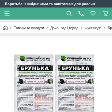
Боротьба із шкідниками та освітлення для рослин
Товари та послуги
Дача, сад і город
Фунгіциди
Бр