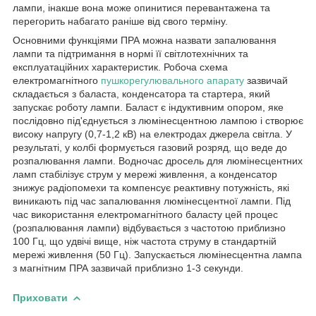
лампи, інакше вона може опинитися перевантажена та
перегорить набагато раніше від свого терміну.
Основними функціями ПРА можна назвати запалювання
лампи та підтримання в нормі її світлотехнічних та
експлуатаційних характеристик. Робоча схема
електромагнітного
пушкорегулювального апарату
зазвичай
складається з баласта, конденсатора та стартера, який
запускає роботу лампи. Баласт є індуктивним опором, яке
послідовно під'єднується з люмінесцентною лампою і створює
високу напругу (0,7-1,2 кВ) на електродах джерела світла. У
результаті, у колбі формується газовий розряд, що веде до
розпалювання лампи. Водночас дросель для люмінесцентних
ламп стабілізує струм у мережі живлення, а конденсатор
знижує радіопомехи та компенсує реактивну потужність, які
виникають під час запалювання люмінесцентної лампи. Під
час використання електромагнітного баласту цей процес
(розпалювання лампи) відбувається з частотою приблизно
100 Гц, що удвічі вище, ніж частота струму в стандартній
мережі живлення (50 Гц). Запускається люмінесцентна лампа
з магнітним ПРА зазвичай приблизно 1-3 секунди.
Приховати