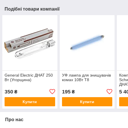
Подібні товари компанії
General Electric ДНАТ 250
УФ лампа для знищувачів
Комп
Вт (Угорщина)
комах 10Вт Т8
Schw
ДНАТ
350
195
5 4
₴
₴
Купити
Купити
Про нас