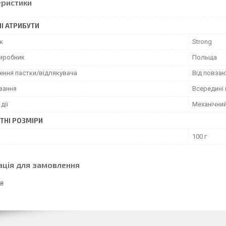
еристики
І АТРИБУТИ
к
Strong
виробник
Польща
ення пастки/відлякувача
Від повза
вання
Всередині
дії
Механічни
ТНІ РОЗМІРИ
100 г
ація для замовлення
 ₴