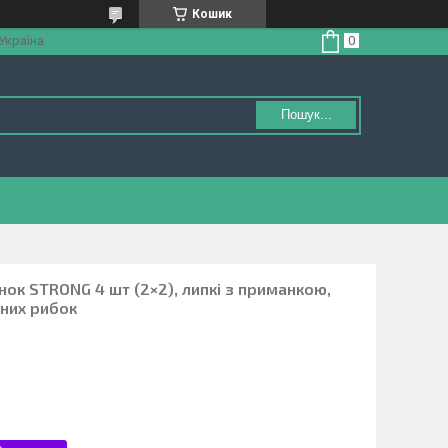
Кошик
 Україна
Пошук...
нок STRONG 4 шт (2×2), липкі з приманкою,
яних рибок