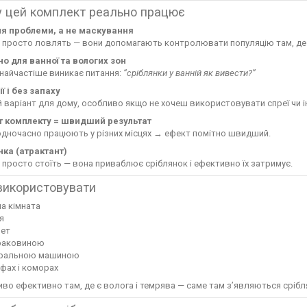
 цей комплект реально працює
я проблеми, а не маскування
е просто ловлять — вони допомагають контролювати популяцію там, де
но для ванної та вологих зон
найчастіше виникає питання:
“сріблянки у ванній як вивести?”
ії і без запаху
 варіант для дому, особливо якщо не хочеш використовувати спреї чи і
 комплекту = швидший результат
одночасно працюють у різних місцях → ефект помітно швидший.
ка (атрактант)
 просто стоїть — вона приваблює сріблянок і ефективно їх затримує.
використовувати
а кімната
я
лет
 раковиною
пральною машиною
фах і коморах
во ефективно там, де є волога і темрява — саме там з’являються срібл