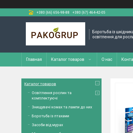
+380 (66) 656-98-88
+380 (67) 464-42-05
Боротьба із шкідник
освітлення для росл
Главная
Каталог товаров
О нас
Конт
Каталог товаров
Освітлення рослин та
комплектуючі
Знищувачі комах та лампи до них
Боротьба із птахами
Засоби від мурах