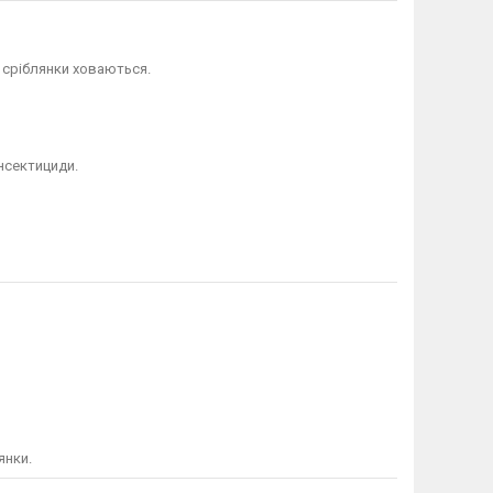
 сріблянки ховаються.
нсектициди.
янки.