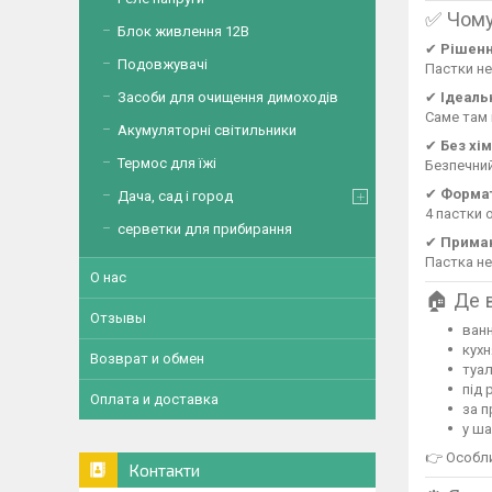
✅ Чому
Блок живлення 12В
✔
Рішенн
Подовжувачі
Пастки н
Засоби для очищення димоходів
✔
Ідеаль
Саме там 
Акумуляторні світильники
✔
Без хім
Термос для їжі
Безпечний
✔
Формат
Дача, сад і город
4 пастки 
серветки для прибирання
✔
Приман
Пастка не
О нас
🏠 Де 
Отзывы
ванн
кухн
Возврат и обмен
туа
під
Оплата и доставка
за 
у ша
👉 Особли
Контакти