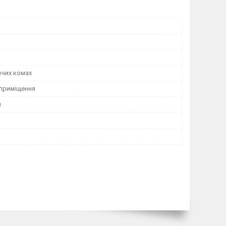
ючих комах
 приміщення
й