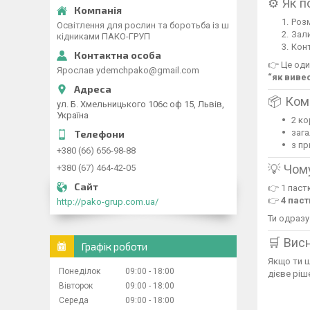
⚙️ Як 
Розм
Освітлення для рослин та боротьба із ш
Зали
кідниками ПАКО-ГРУП
Конт
👉 Це оди
Ярослав ydemchpako@gmail.com
“як вивес
📦 Ком
ул. Б. Хмельницького 106с оф 15, Львів,
Україна
2 к
зага
з п
+380 (66) 656-98-88
💡 Чом
+380 (67) 464-42-05
👉 1 паст
👉
4 паст
http://pako-grup.com.ua/
Ти одразу
🛒 Вис
Графік роботи
Якщо ти 
Понеділок
09:00
18:00
дієве ріш
Вівторок
09:00
18:00
Середа
09:00
18:00