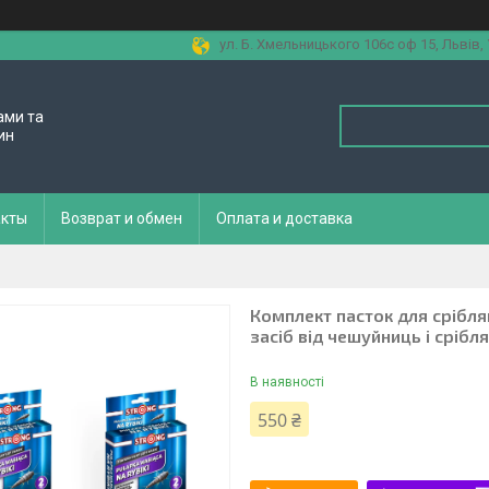
ул. Б. Хмельницького 106с оф 15, Львів,
ами та
ин
акты
Возврат и обмен
Оплата и доставка
Комплект пасток для срібля
засіб від чешуйниць і срібл
В наявності
550 ₴