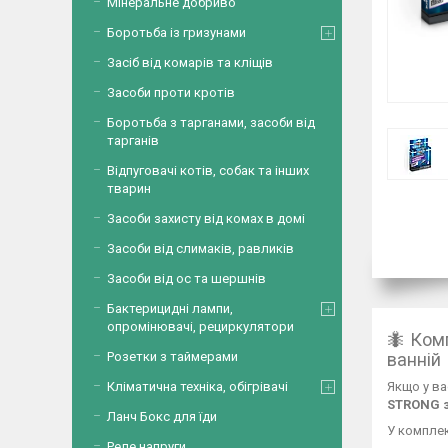
Мінеральне добриво
Боротьба із гризунами
Засіб від комарів та кліщів
Засоби проти кротів
Боротьба з тарганами, засоби від
тарганів
Відпуговачі котів, собак та інших
тварин
Засоби захисту від комах в домі
Засоби від слимаків, равликів
Засоби від ос та шершнів
Бактерицидні лампи,
опромінювачі, рециркулятори
🐜 Ком
ванній
Розетки з таймерами
Якщо у ва
Кліматична техніка, обігрівачі
STRONG 
Ланч Бокс для їди
У компле
Реле напруги