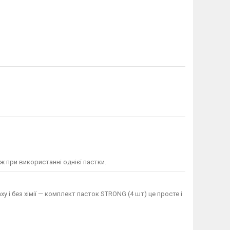
 при використанні однієї пастки.
ху і без хімії — комплект пасток STRONG (4 шт) це просте і