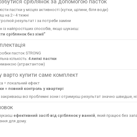
позбутися сріблянок за допомогою пасток
істи пастки у місцях активності (кутки, щілини, біля води)
ш на 2–4 тижні
ролюй результат і за потреби заміни
н із найпростіших способів, якщо шукаєш:
ти сріблянок без хімії”
плектація
оробки пасток STRONG
льна кількість:
4 липкі пастки
риманкою (атрактантом)
у варто купити саме комплект
ка = локальний ефект
ки = повний контроль у квартирі
 закриваєш всі проблемні зони і отримуєш результат значно швидше, ніж
новок
шукаєш
ефективний засіб від сріблянок у ванній
, який працює без запа
ення для дому.