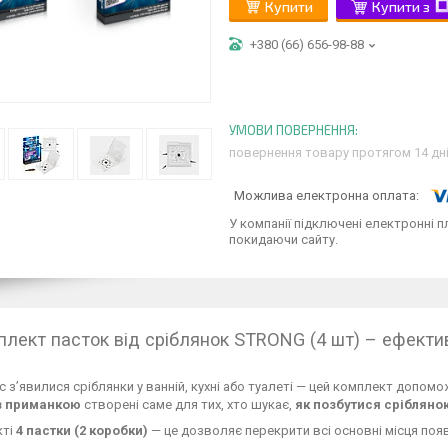
Купити
Купити з
+380 (66) 656-98-88
повернення товару протягом 14 дн
У компанії підключені електронні п
покидаючи сайту.
плект пасток від сріблянок STRONG (4 шт) – ефектив
с з’явилися сріблянки у ванній, кухні або туалеті — цей комплект допо
з приманкою
створені саме для тих, хто шукає,
як позбутися сріблянок 
кті
4 пастки (2 коробки)
— це дозволяє перекрити всі основні місця поя