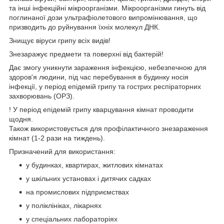
та інші інфекційні мікроорганізми. Мікроорганізми гинуть від
поглинаної дози ультрафіолетового випромінювання, що
призводить до руйнування їхніх молекул ДНК.
Знищує віруси грипу всіх видів!
Знезаражує предмети та поверхні від бактерій!
Дає змогу уникнути зараження інфекцією, небезпечною для
здоров'я людини, під час перебування в будинку носія
інфекції, у період епідемій грипу та гострих респіраторних
захворювань (ОРЗ).
! У період епідемій грипу кварцування кімнат проводити
щодня.
Також використовується для профілактичного знезараження
кімнат (1-2 рази на тиждень).
Призначений для використання:
у будинках, квартирах, житлових кімнатах
у шкільних установах і дитячих садках
на промислових підприємствах
у поліклініках, лікарнях
у спеціальних лабораторіях