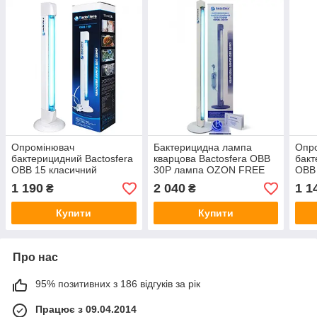
Опромінювач
Бактерицидна лампа
Опр
бактерицидний Bactosfera
кварцова Bactosfera OBB
бакт
OBB 15 класичний
30P лампа OZON FREE
OBB 
безозоновий
9000ч
озон
1 190
2 040
1 1
₴
₴
Купити
Купити
Про нас
95% позитивних з 186 відгуків за рік
Працює з 09.04.2014