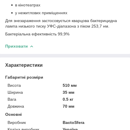
в кінотеатрах
у нежитлових приміщеннях
Для знезараження застосовується кварцова бактерицидна
лампа низького тиску УФС-діапазона з піком 253,7 нм.
Бактеріальна ефективність 99,9%
Приховати
Характеристики
Габаритні розміри
Висота
510 мм
Ширина
35 мм
Вага
0.5 кг
Довжина
70 мм
Основні
Виробник
BactoSfera
Країна виробник
Україна