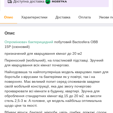
Доступна доставка
Опис
Характеристики
Доставка
Оплата
Умови п
Опис
Опромінювач бактерицидний
побутовий Bactosfera OBB
15P (озоновий)
призначений для кварцування кімнат до 20 м2
Переносний (мобільний), на пластиковій підставці. Зручний
для кварцування всіх кімнат почергово.
Найходоваша та найпопулярніша модель кварцових ламп для
боротьби з вірусами та бактеріями як у повітрі, так і на
поверхнях. Має великий попит серед споживачів завдяки
своїй мобільній конструкції, яка дає змогу почергово
прокварювати всі кімнати в будинку, квартирі. Зручна для
оброблення стандартних кімнат від 15 до 20 м2. за висоти
стель 2,5-3 м. А головне, ця модель найбільш оптимальна
щодо ціни та якості.
Вбиває віруси, бактерії, мікроби, цвіль, грибки, дріжджі, спори