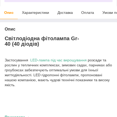
Опис
Характеристики
Доставка
Оплата
Умови п
Опис
Світлодіодна фітолампа Gr-
40 (40 діодів)
Застосування
LED-лампа під час вирощування
розсади та
рослин у тепличних комплексах, зимових садах, парниках або
гроубоксах забезпечують оптимальні умови для їхньої
життєдіяльності. LED гідропонні фітолампи, пропоновані
нашою компанією, мають чудові технічні показники та високу
якість.