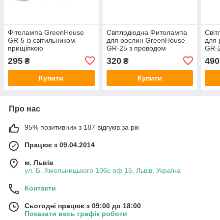
Фітолампа GreenHouse
Світлодіодна Фитолампа
Світ
GR-5 із світильником-
для рослин GreenHouse
для 
прищіпкою
GR-25 з проводом
GR-2
цоколем
295
320
490
₴
₴
Купити
Купити
Про нас
95% позитивних з 187 відгуків за рік
Працює з 09.04.2014
м. Львів
ул. Б. Хмельницького 106с оф 15, Львів, Україна
Контакти
Сьогодні працює з 09:00 до 18:00
Показати весь графік роботи