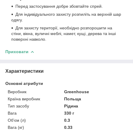
Перед застосування добре збовтайте спрей.
Для індивідуального захисту розпиліть на верхній шар
одягу.
Для захисту території, необхідно розпорошити на
стіни, вікна, вуличні меблі, намет, кущі, дерева та інші
поверхні навколо.
Приховати
Характеристики
Основні атрибути
Виробник
Greenhouse
Країна виробник
Польща
Тип засобу
Рідина
Вага
330 г
Об'єм (л)
0.3
Вага (кг)
0.33