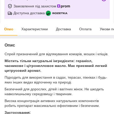
Замовлення під захистом
Доступна доставка
Опис
Характеристики
Доставка
Оплата
Умови п
Опис
Спрей призначений для відлякування комарів, мошок і кліщів.
Містить тільки натуральні інгредієнти: гераніол,
часникове і цітронелловое масло. Має приємний легкий
цитрусовий аромат.
Підходить для використання в садах, терасах, пікніках і будь-
яких інших видах відпочинку на природі.
Безпечний для дорослих, дітей і вагітних жінок. Не шкодить
навколишньому середовищу і тваринам.
Висока концентрація активних натуральних компонентів
робить препарат максимально ефективним і безпечним.
Застосування: