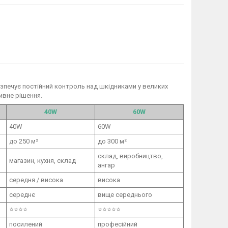
езпечує постійний контроль над шкідниками у великих
ивне рішення.
40W
60W
40W
60W
до 250 м²
до 300 м²
склад, виробництво,
магазин, кухня, склад
ангар
середня / висока
висока
середнє
вище середнього
⭐⭐⭐⭐
⭐⭐⭐⭐⭐
посилений
професійний