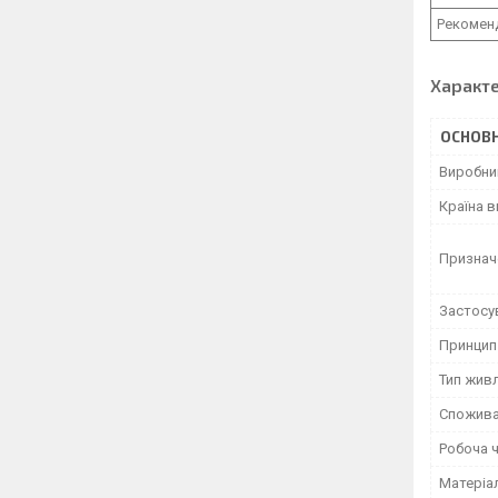
Рекомен
Характ
ОСНОВН
Виробни
Країна 
Признач
Застосу
Принцип 
Тип жив
Спожива
Робоча 
Матеріа