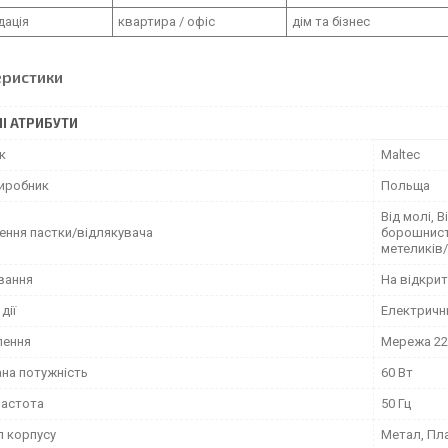
дація
квартира / офіс
дім та бізнес
еристики
І АТРИБУТИ
к
Maltec
виробник
Польща
Від молі, 
ення пастки/відлякувача
борошнисти
метеликів/
вання
На відкрит
дії
Електричн
лення
Мережа 22
на потужність
60 Вт
частота
50 Гц
л корпусу
Метал, Пл