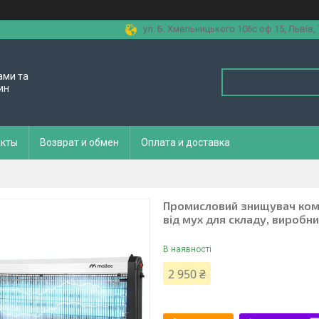
ул. Б. Хмельницького 106с оф 15, Львів,
ами та
ин
акты
Возврат и обмен
Оплата и доставка
Промисловий знищувач кома
від мух для складу, виробн
В наявності
2 950 ₴