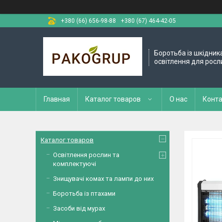
+380 (66) 656-98-88
+380 (67) 464-42-05
Боротьба із шкідник
освітлення для росл
Главная
Каталог товаров
О нас
Конт
Каталог товаров
Освітлення рослин та
комплектуючі
Знищувачі комах та лампи до них
Боротьба із птахами
Засоби від мурах