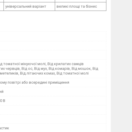
універсальний варіант
великі площі та бізнес
Від томатної мінуючої молі, Від крилатих самців
х червців, Від ос, Від мух, Від комарів, Від мошок, Від
метеликів, Від літаючих комах, Від томатної молі
ому повітрі або всередині приміщення
ий
0 В
астик