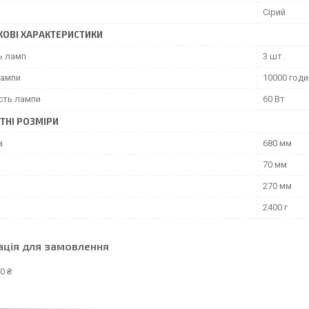
Сірий
ОВІ ХАРАКТЕРИСТИКИ
ь ламп
3 шт.
лампи
10000 годи
сть лампи
60 Вт
ТНІ РОЗМІРИ
а
680 мм
70 мм
270 мм
2400 г
ація для замовлення
0 ₴